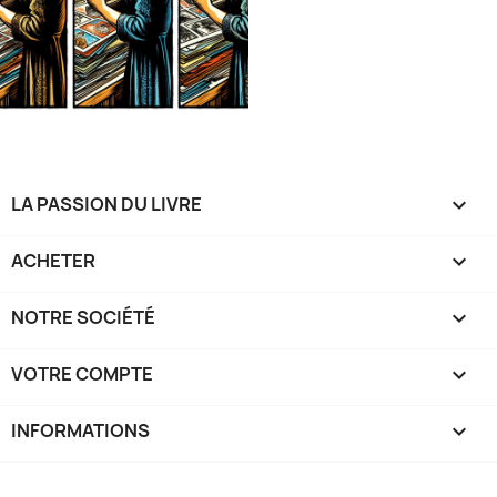
LA PASSION DU LIVRE

ACHETER

NOTRE SOCIÉTÉ

VOTRE COMPTE

INFORMATIONS
keyboard_arrow_down