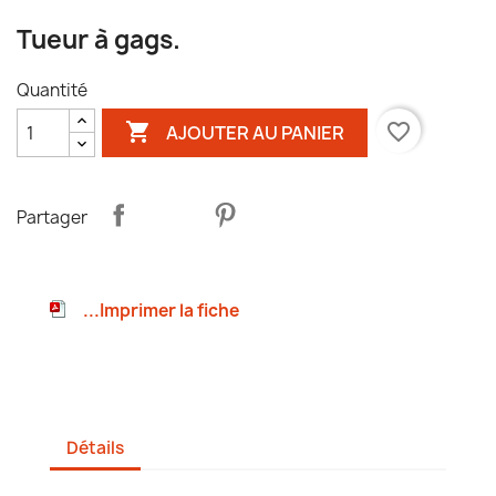
Tueur à gags.
Quantité

favorite_border
AJOUTER AU PANIER
Partager
...Imprimer la fiche
Détails