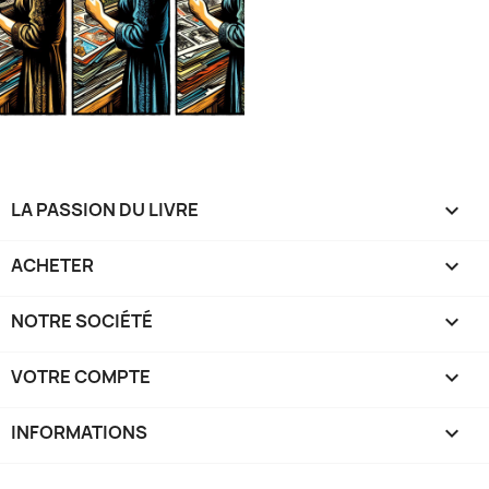
LA PASSION DU LIVRE

ACHETER

NOTRE SOCIÉTÉ

VOTRE COMPTE

INFORMATIONS
keyboard_arrow_down