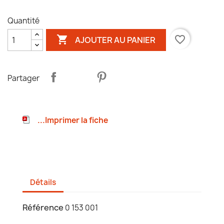
Quantité

favorite_border
AJOUTER AU PANIER
Partager
...Imprimer la fiche
Détails
Référence
0 153 001