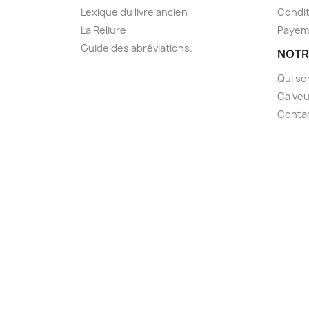
Lexique du livre ancien
Condit
La Reliure
Payem
Guide des abréviations.
NOTR
Qui s
Ca veu
Conta