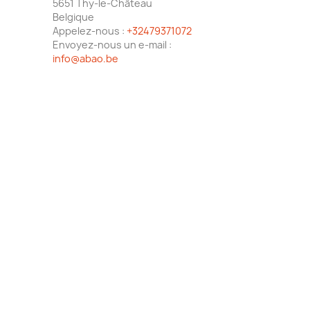
5651 Thy-le-Château
Belgique
Appelez-nous :
+32479371072
Envoyez-nous un e-mail :
info@abao.be