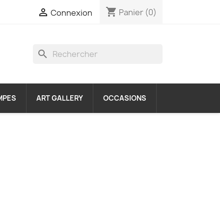
shopping_cart

Panier
(0)
Connexion
search
MPES
ART GALLERY
OCCASIONS