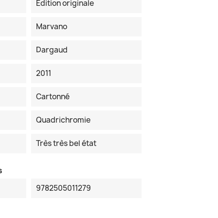
Edition originale
Marvano
Dargaud
2011
Cartonné
Quadrichromie
Très très bel état
s
9782505011279