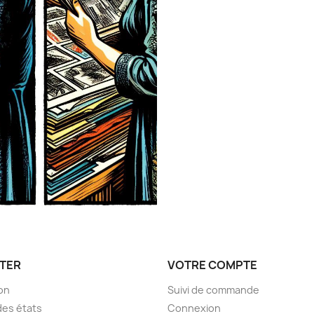
TER
VOTRE COMPTE
son
Suivi de commande
des états
Connexion