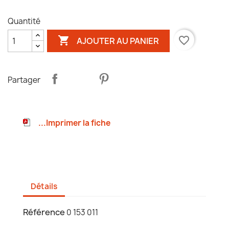
Quantité

favorite_border
AJOUTER AU PANIER
Partager
...Imprimer la fiche
Détails
Référence
0 153 011