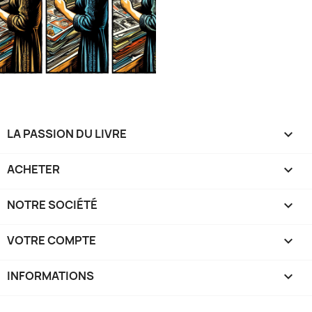
LA PASSION DU LIVRE

ACHETER

NOTRE SOCIÉTÉ

VOTRE COMPTE

INFORMATIONS
keyboard_arrow_down