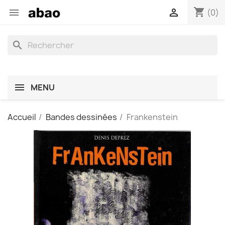
shopping_cart


(0)
search
MENU
Accueil
Bandes dessinées
Frankenstein