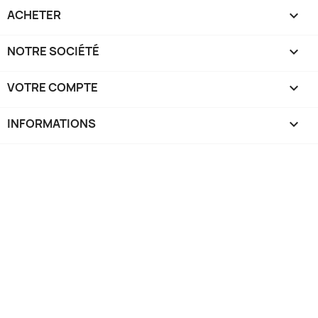
ACHETER

NOTRE SOCIÉTÉ

VOTRE COMPTE

INFORMATIONS
keyboard_arrow_down