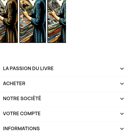
LA PASSION DU LIVRE

ACHETER

NOTRE SOCIÉTÉ

VOTRE COMPTE

INFORMATIONS
keyboard_arrow_down