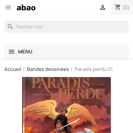
shopping_cart


(0)
search
MENU
Accueil
Bandes dessinées
Paradis perdu 01