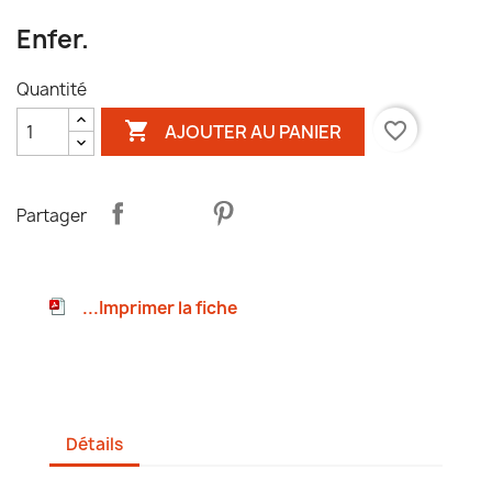
Enfer.
Quantité

favorite_border
AJOUTER AU PANIER
Partager
...Imprimer la fiche
Détails