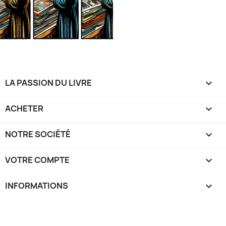
LA PASSION DU LIVRE

ACHETER

NOTRE SOCIÉTÉ

VOTRE COMPTE

INFORMATIONS
keyboard_arrow_down