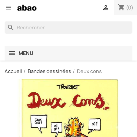
shopping_cart


(0)
search
MENU
Accueil
Bandes dessinées
Deux cons