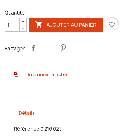
Quantité

favorite_border
AJOUTER AU PANIER
Partager
...Imprimer la fiche
Détails
Référence
0 216 023