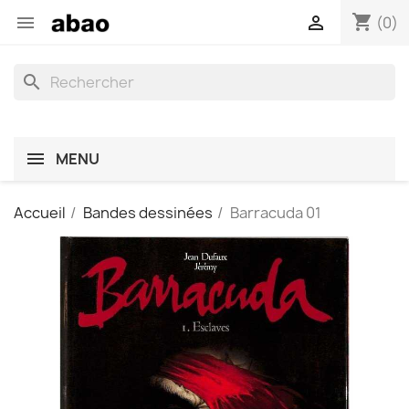
shopping_cart


(0)
search
MENU
Accueil
Bandes dessinées
Barracuda 01