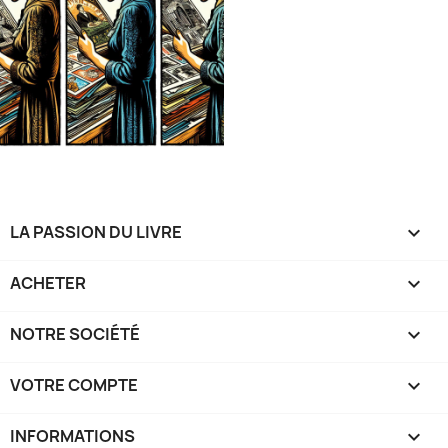
LA PASSION DU LIVRE

ACHETER

NOTRE SOCIÉTÉ

VOTRE COMPTE

INFORMATIONS
keyboard_arrow_down