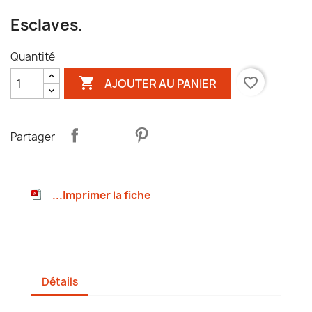
Esclaves.
Quantité

favorite_border
AJOUTER AU PANIER
Partager
...Imprimer la fiche
Détails