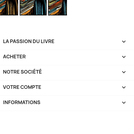
LA PASSION DU LIVRE

ACHETER

NOTRE SOCIÉTÉ

VOTRE COMPTE

INFORMATIONS
keyboard_arrow_down