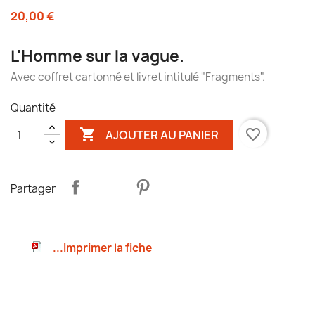
20,00 €
L'Homme sur la vague.
Avec coffret cartonné et livret intitulé "Fragments".
Quantité

favorite_border
AJOUTER AU PANIER
Partager
...Imprimer la fiche