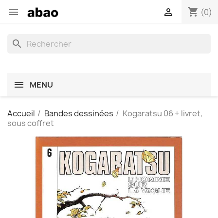
shopping_cart


(0)
search
MENU
Accueil
Bandes dessinées
Kogaratsu 06 + livret,
sous coffret