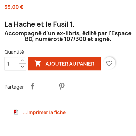
35,00 €
La Hache et le Fusil 1.
Accompagné d'un ex-libris, édité par l'Espace
BD, numéroté 107/300 et signé.
Quantité

favorite_border
AJOUTER AU PANIER
Partager
...Imprimer la fiche