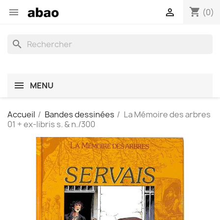
shopping_cart


(0)
search
MENU
Accueil
Bandes dessinées
La Mémoire des arbres
01 + ex-libris s. & n./300