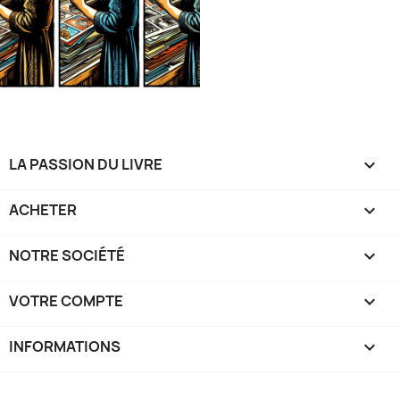
LA PASSION DU LIVRE

ACHETER

NOTRE SOCIÉTÉ

VOTRE COMPTE

INFORMATIONS
keyboard_arrow_down