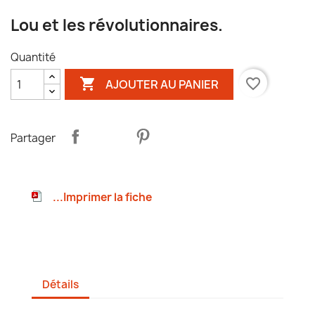
Lou et les révolutionnaires.
Quantité

favorite_border
AJOUTER AU PANIER
Partager
...Imprimer la fiche
Détails