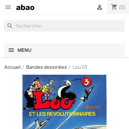
shopping_cart


(0)
search
MENU
Accueil
Bandes dessinées
Lou 03