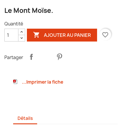
Le Mont Moïse.
Quantité

favorite_border
AJOUTER AU PANIER
Partager
...Imprimer la fiche
Détails