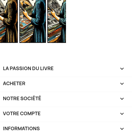
LA PASSION DU LIVRE

ACHETER

NOTRE SOCIÉTÉ

VOTRE COMPTE

INFORMATIONS
keyboard_arrow_down