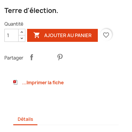
Terre d'élection.
Quantité

favorite_border
AJOUTER AU PANIER
Partager
...Imprimer la fiche
Détails