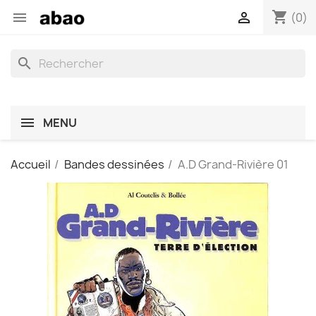
shopping_cart


(0)
search
MENU
Accueil
Bandes dessinées
A.D Grand-Rivière 01