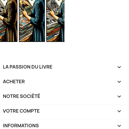
LA PASSION DU LIVRE

ACHETER

NOTRE SOCIÉTÉ

VOTRE COMPTE

INFORMATIONS
keyboard_arrow_down