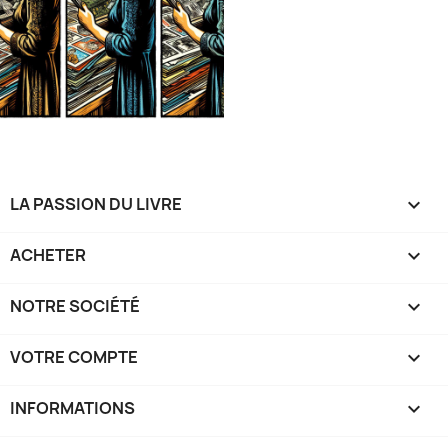
LA PASSION DU LIVRE

ACHETER

NOTRE SOCIÉTÉ

VOTRE COMPTE

INFORMATIONS
keyboard_arrow_down