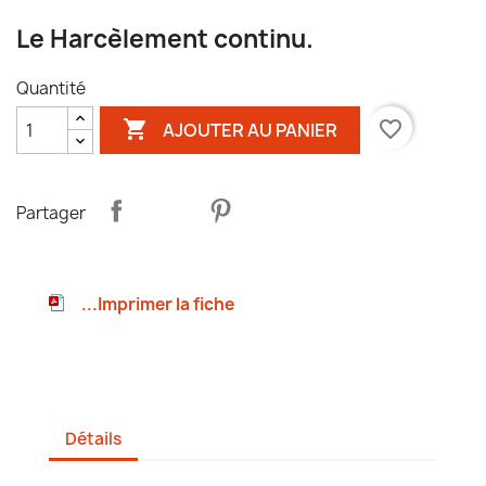
Le Harcèlement continu.
Quantité

favorite_border
AJOUTER AU PANIER
Partager
...Imprimer la fiche
Détails