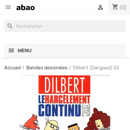
shopping_cart


(0)
search
MENU
Accueil
Bandes dessinées
Dilbert (Dargaud) 02