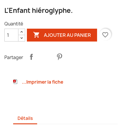
L'Enfant hiéroglyphe.
Quantité

favorite_border
AJOUTER AU PANIER
Partager
...Imprimer la fiche
Détails