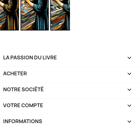
LA PASSION DU LIVRE

ACHETER

NOTRE SOCIÉTÉ

VOTRE COMPTE

INFORMATIONS
keyboard_arrow_down