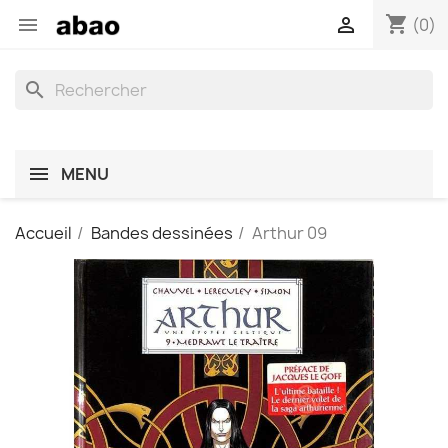
shopping_cart


(0)
search
MENU
Accueil
Bandes dessinées
Arthur 09