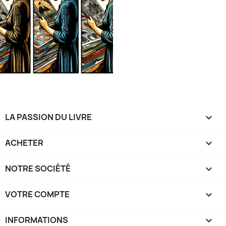
LA PASSION DU LIVRE

ACHETER

NOTRE SOCIÉTÉ

VOTRE COMPTE

INFORMATIONS
keyboard_arrow_down