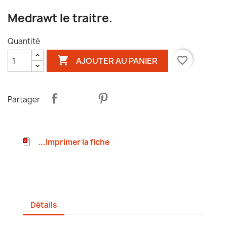
Medrawt le traitre.
Quantité

favorite_border
AJOUTER AU PANIER
Partager
...Imprimer la fiche
Détails