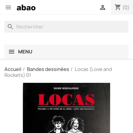
shopping_cart


(0)
search
MENU
Accueil
Bandes dessinées
Locas (Love and
Rockets) 01