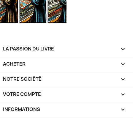
LA PASSION DU LIVRE

ACHETER

NOTRE SOCIÉTÉ

VOTRE COMPTE

INFORMATIONS
keyboard_arrow_down