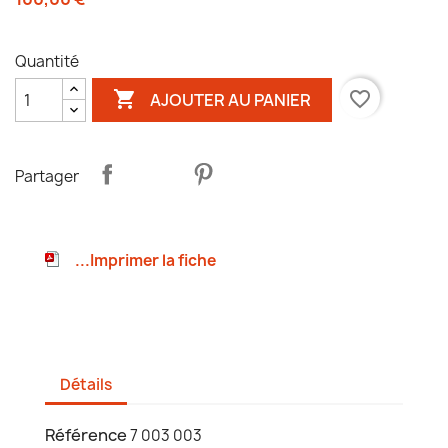
Quantité

favorite_border
AJOUTER AU PANIER
Partager
...Imprimer la fiche
Détails
Référence
7 003 003