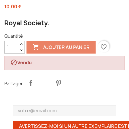
10,00 €
Royal Society.
Quantité

favorite_border
AJOUTER AU PANIER

Vendu
Partager
AVERTISSEZ-MOI SI UN AUTRE EXEMPLAIRE EST