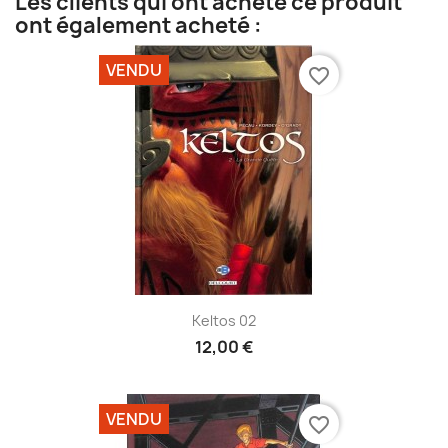
Les clients qui ont acheté ce produit
ont également acheté :
VENDU
favorite_border
Keltos 02
12,00 €
VENDU
favorite_border