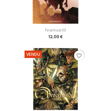
Final Incal 03
12,00 €
VENDU
favorite_border