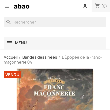
shopping_cart


(0)
search
MENU
Accueil
Bandes dessinées
L'Épopée de la Franc-
maçonnerie 04
VENDU