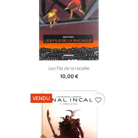
Les Fils de la racaille
10,00 €
VENDU
favorite_border