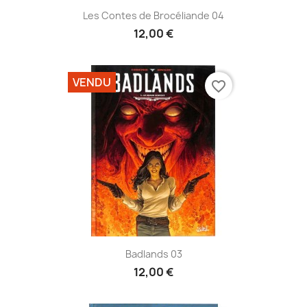
Les Contes de Brocéliande 04
12,00 €
VENDU
favorite_border
Badlands 03
12,00 €