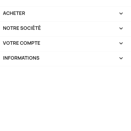
ACHETER

NOTRE SOCIÉTÉ

VOTRE COMPTE

INFORMATIONS
keyboard_arrow_down