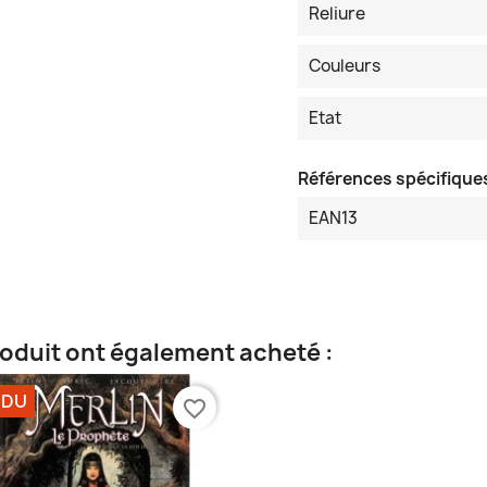
Reliure
Couleurs
Etat
Références spécifique
EAN13
roduit ont également acheté :
NDU
favorite_border