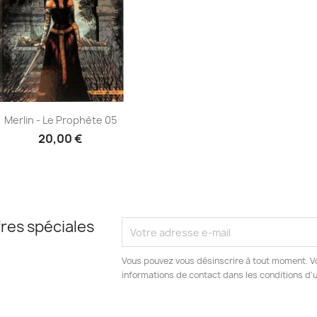
Aperçu rapide

Merlin - Le Prophète 05
20,00 €
res spéciales
Vous pouvez vous désinscrire à tout moment. V
informations de contact dans les conditions d'ut