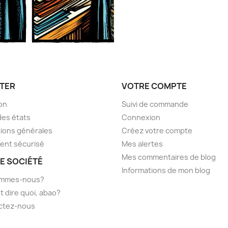
TER
VOTRE COMPTE
son
Suivi de commande
des états
Connexion
ions générales
Créez votre compte
ent sécurisé
Mes alertes
Mes commentaires de blog
E SOCIÉTÉ
Informations de mon blog
ommes-nous?
t dire quoi, abao?
ctez-nous