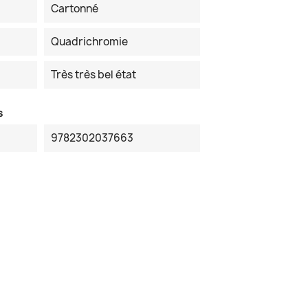
Cartonné
Quadrichromie
Très très bel état
s
9782302037663