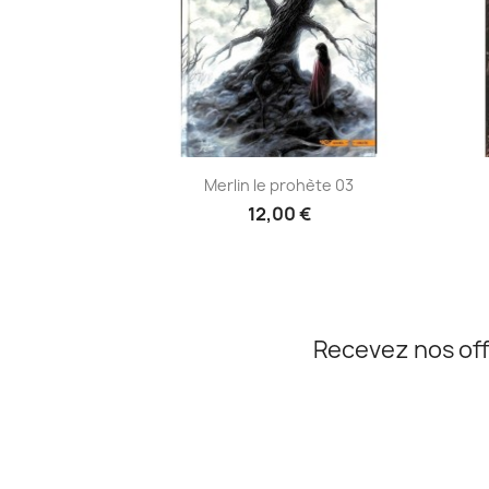
Aperçu rapide

Merlin le prohète 03
12,00 €
Recevez nos off