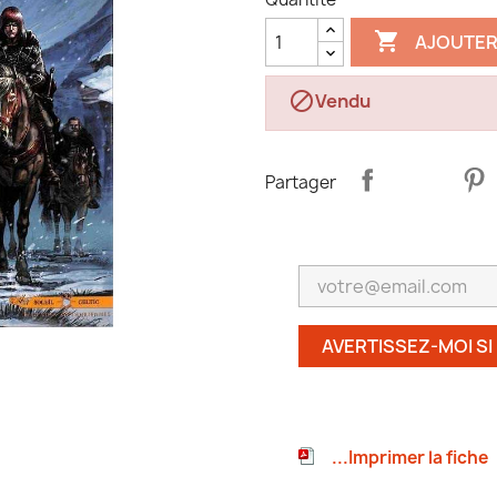

AJOUTER

Vendu
Partager
AVERTISSEZ-MOI SI
...Imprimer la fiche