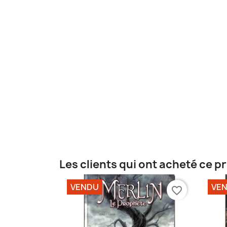
Les clients qui ont acheté ce p
VENDU
VE
favorite_border