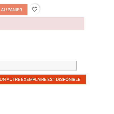
favorite_border
 AU PANIER
 UN AUTRE EXEMPLAIRE EST DISPONIBLE