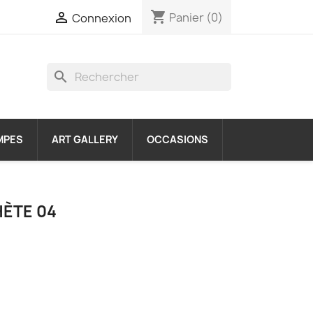
shopping_cart

Panier
(0)
Connexion
search
MPES
ART GALLERY
OCCASIONS
HÈTE 04