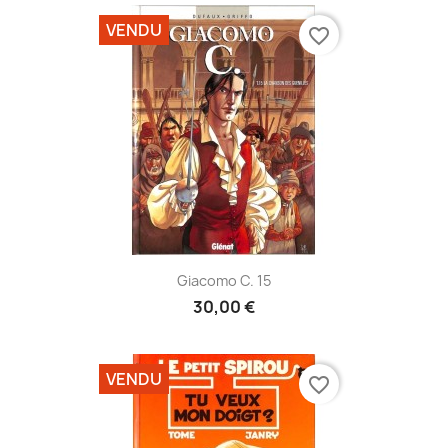
VENDU
favorite_border
Giacomo C. 15
30,00 €
VENDU
favorite_border