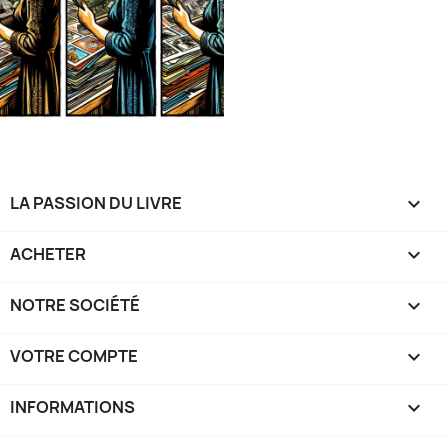
LA PASSION DU LIVRE

ACHETER

NOTRE SOCIÉTÉ

VOTRE COMPTE

INFORMATIONS
keyboard_arrow_down