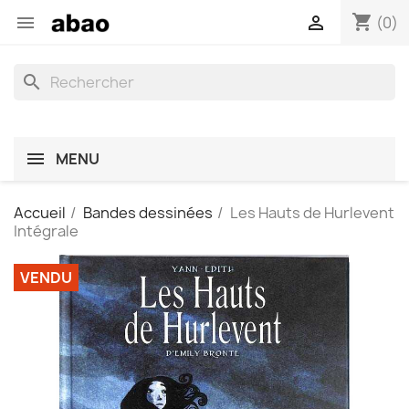
shopping_cart


(0)
search
MENU
Accueil
Bandes dessinées
Les Hauts de Hurlevent
Intégrale
VENDU