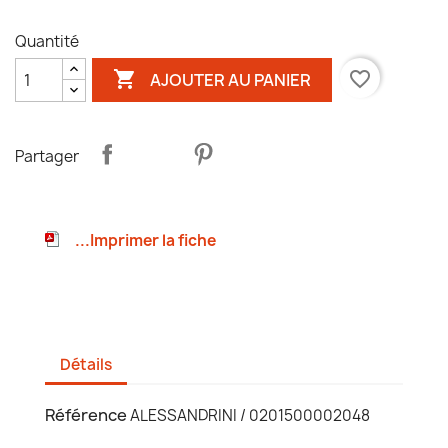
Quantité

favorite_border
AJOUTER AU PANIER
Partager
...Imprimer la fiche
Détails
Référence
ALESSANDRINI / 0201500002048