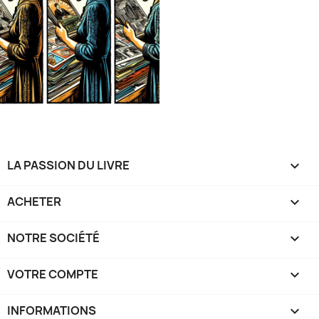
LA PASSION DU LIVRE

ACHETER

NOTRE SOCIÉTÉ

VOTRE COMPTE

INFORMATIONS
keyboard_arrow_down