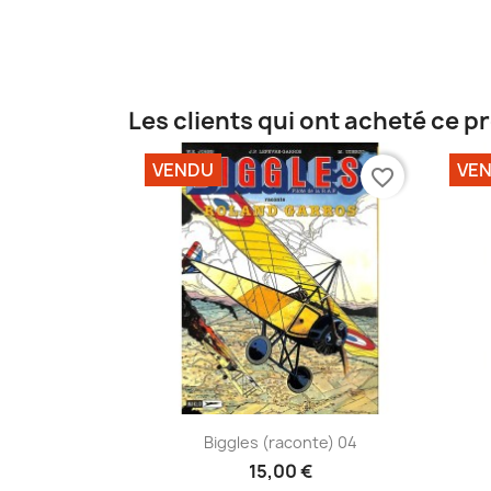
Les clients qui ont acheté ce p
VENDU
VE
favorite_border
Aperçu rapide

Biggles (raconte) 04
15,00 €