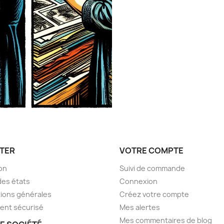
TER
VOTRE COMPTE
son
Suivi de commande
des états
Connexion
ions générales
Créez votre compte
ent sécurisé
Mes alertes
Mes commentaires de blog