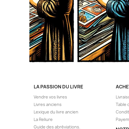
LA PASSION DU LIVRE
ACHE
Vendre vos livres
Livrai
Livres anciens
Table 
Lexique du livre ancien
Condit
La Reliure
Payem
Guide des abréviations.