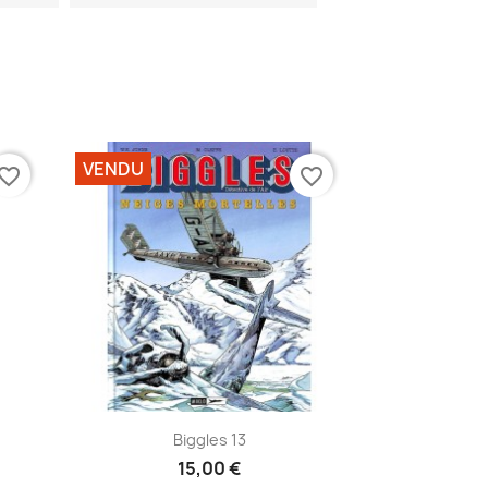
VENDU
vorite_border
favorite_border
Aperçu rapide

Biggles 13
15,00 €