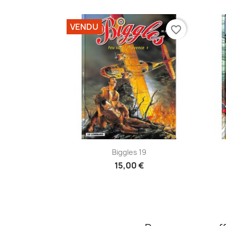
VENDU
favorite_border
Aperçu rapide

Biggles 19
15,00 €