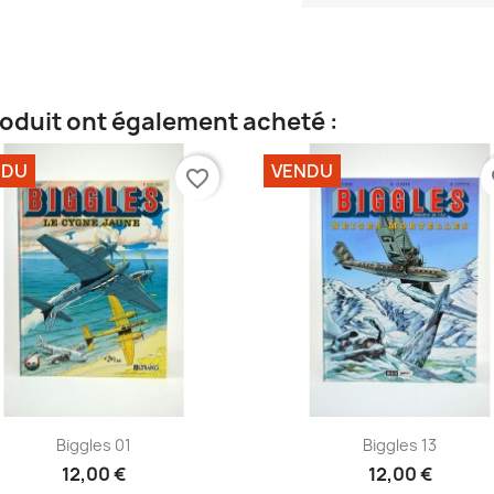
roduit ont également acheté :
NDU
VENDU
favorite_border
fa
Aperçu rapide
Aperçu rapide


Biggles 01
Biggles 13
12,00 €
12,00 €