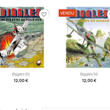
VENDU
favorite_border
fa
Aperçu rapide
Aperçu rapide


Biggles 02
Biggles 09
12,00 €
12,00 €