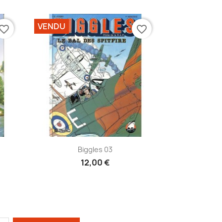
VENDU
vorite_border
favorite_border
Aperçu rapide

Biggles 03
12,00 €