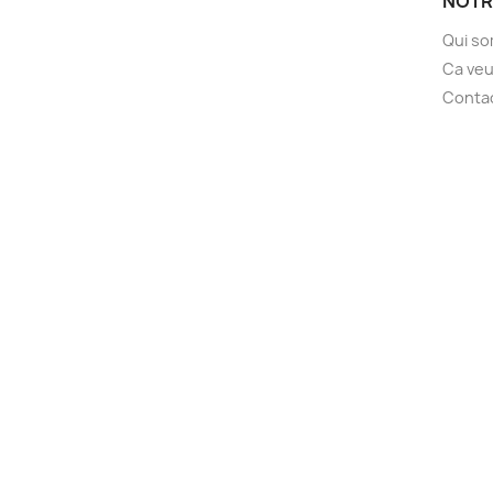
NOTR
Qui s
Ca veu
Conta