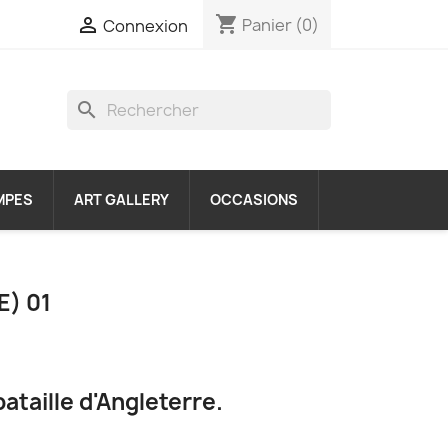
shopping_cart

Panier
(0)
Connexion
search
MPES
ART GALLERY
OCCASIONS
) 01
bataille d'Angleterre.