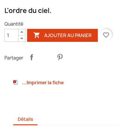
L'ordre du ciel.
Quantité

favorite_border
AJOUTER AU PANIER
Partager
...Imprimer la fiche
Détails