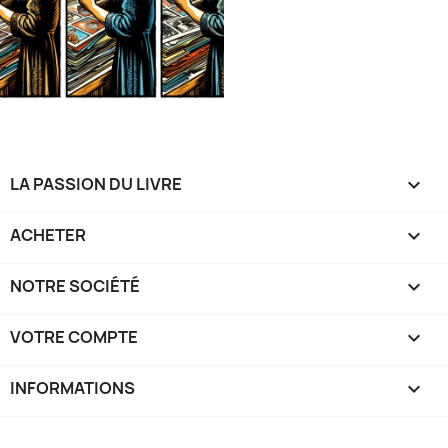
LA PASSION DU LIVRE

ACHETER

NOTRE SOCIÉTÉ

VOTRE COMPTE

INFORMATIONS
keyboard_arrow_down