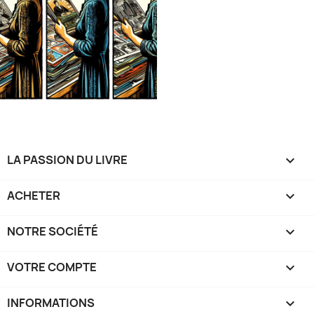
LA PASSION DU LIVRE

ACHETER

NOTRE SOCIÉTÉ

VOTRE COMPTE

INFORMATIONS
keyboard_arrow_down