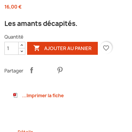
16,00 €
Les amants décapités.
Quantité

favorite_border
AJOUTER AU PANIER
Partager
...Imprimer la fiche