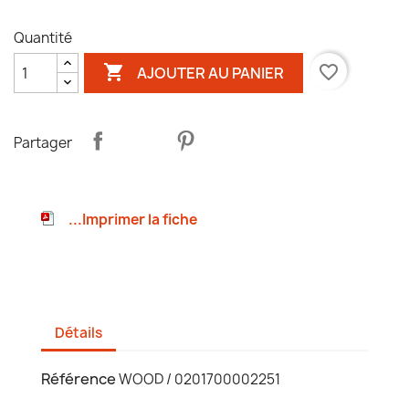
Quantité

favorite_border
AJOUTER AU PANIER
Partager
...Imprimer la fiche
Détails
Référence
WOOD / 0201700002251