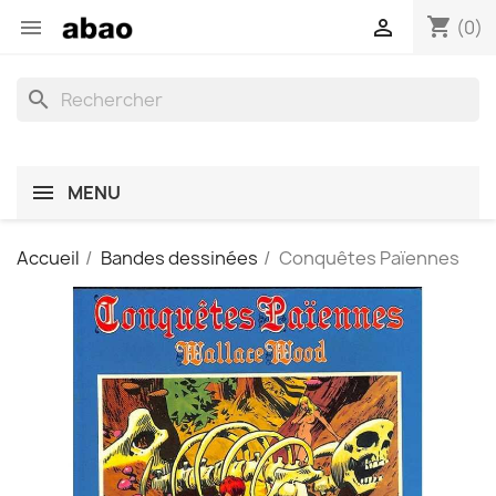
shopping_cart


(0)
search
MENU
Accueil
Bandes dessinées
Conquêtes Païennes