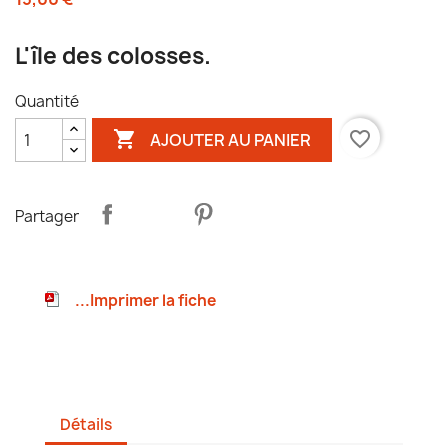
L'île des colosses.
Quantité

favorite_border
AJOUTER AU PANIER
Partager
...Imprimer la fiche
Détails