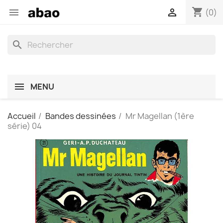
shopping_cart


(0)
search
MENU
Accueil
Bandes dessinées
Mr Magellan (1ère
série) 04