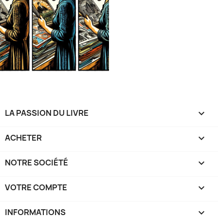
LA PASSION DU LIVRE

ACHETER

NOTRE SOCIÉTÉ

VOTRE COMPTE

INFORMATIONS
keyboard_arrow_down