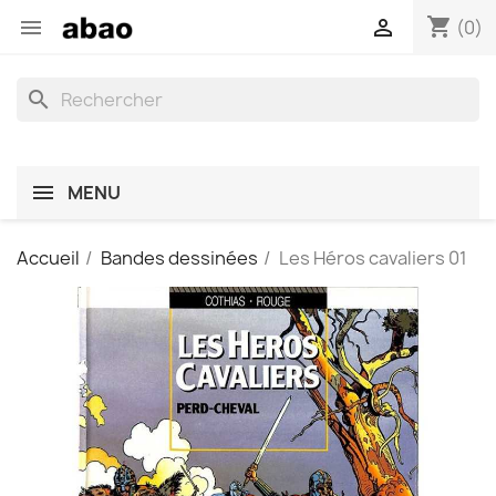
shopping_cart


(0)
search
MENU
Accueil
Bandes dessinées
Les Héros cavaliers 01