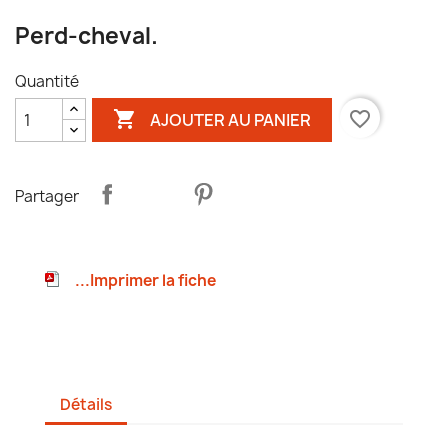
Perd-cheval.
Quantité

favorite_border
AJOUTER AU PANIER
Partager
...Imprimer la fiche
Détails