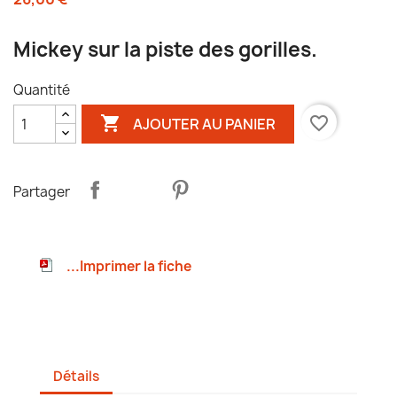
Mickey sur la piste des gorilles.
Quantité

favorite_border
AJOUTER AU PANIER
Partager
...Imprimer la fiche
Détails