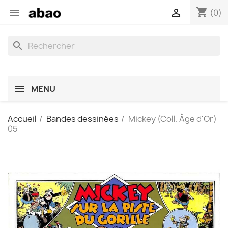
shopping_cart


(0)
search
MENU
Accueil
Bandes dessinées
Mickey (Coll. Âge d'Or)
05