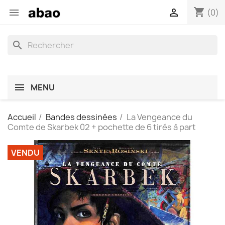
shopping_cart


(0)
search
MENU
Accueil
Bandes dessinées
La Vengeance du
Comte de Skarbek 02 + pochette de 6 tirés à part
VENDU