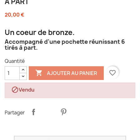
À PART
20,00 €
Un coeur de bronze.
Accompagné d'une pochette réunissant 6
tirés à part.
Quantité

favorite_border
AJOUTER AU PANIER

Vendu
Partager