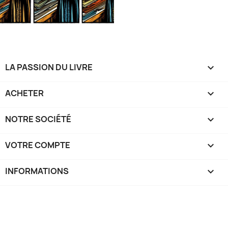
LA PASSION DU LIVRE

ACHETER

NOTRE SOCIÉTÉ

VOTRE COMPTE

INFORMATIONS
keyboard_arrow_down