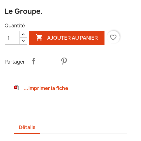
Le Groupe.
Quantité

favorite_border
AJOUTER AU PANIER
Partager
...Imprimer la fiche
Détails