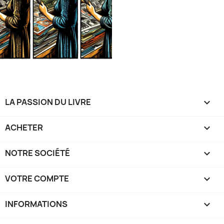
LA PASSION DU LIVRE

ACHETER

NOTRE SOCIÉTÉ

VOTRE COMPTE

INFORMATIONS
keyboard_arrow_down