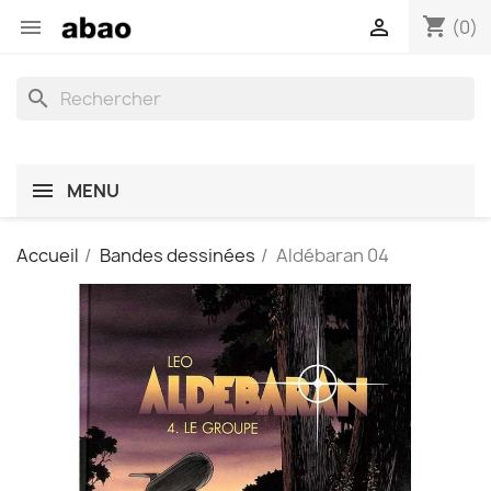
shopping_cart


(0)
search
MENU
Accueil
Bandes dessinées
Aldébaran 04