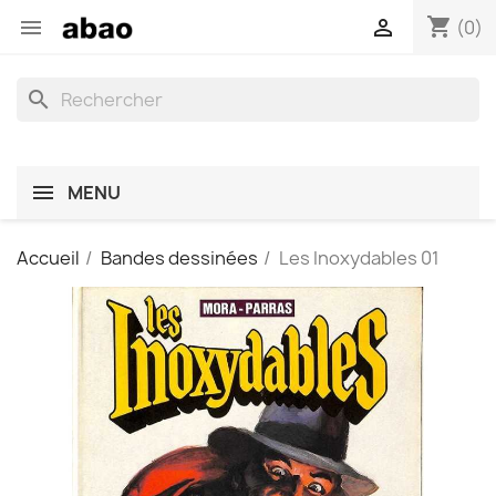
shopping_cart


(0)
search
MENU
Accueil
Bandes dessinées
Les Inoxydables 01