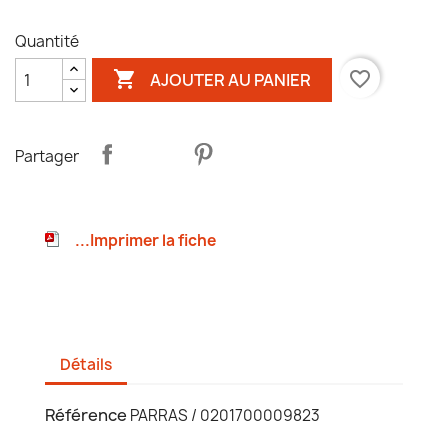
Quantité

favorite_border
AJOUTER AU PANIER
Partager
...Imprimer la fiche
Détails
Référence
PARRAS / 0201700009823