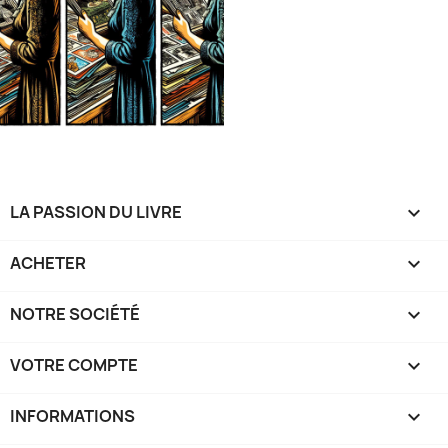
LA PASSION DU LIVRE

ACHETER

NOTRE SOCIÉTÉ

VOTRE COMPTE

INFORMATIONS
keyboard_arrow_down