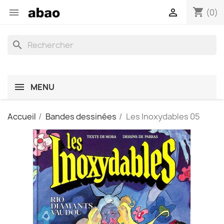
shopping_cart


(0)
search
MENU
Accueil
Bandes dessinées
Les Inoxydables 05