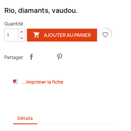
Rio, diamants, vaudou.
Quantité

favorite_border
AJOUTER AU PANIER
Partager
...Imprimer la fiche
Détails