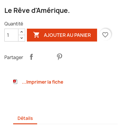
Le Rêve d'Amérique.
Quantité

favorite_border
AJOUTER AU PANIER
Partager
...Imprimer la fiche
Détails