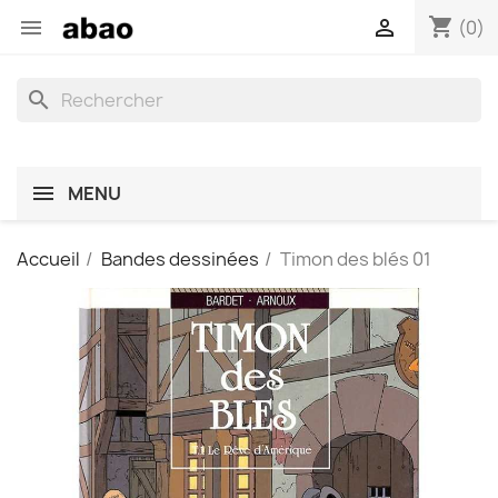
shopping_cart


(0)
search
MENU
Accueil
Bandes dessinées
Timon des blés 01