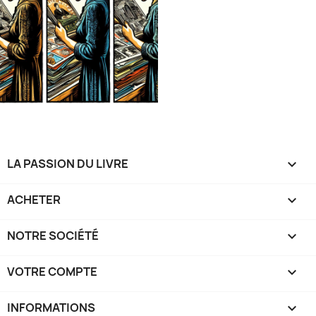
LA PASSION DU LIVRE

ACHETER

NOTRE SOCIÉTÉ

VOTRE COMPTE

INFORMATIONS
keyboard_arrow_down