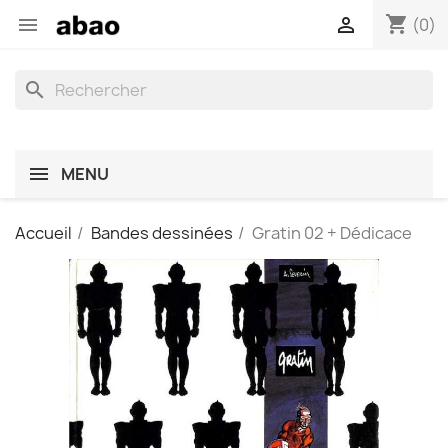
shopping_cart


(0)
search
MENU
Accueil
Bandes dessinées
Gratin 02 + Dédicace