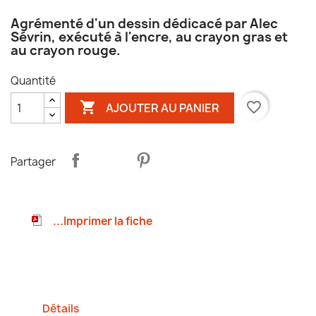
Agrémenté d'un dessin dédicacé par Alec
Sévrin, exécuté à l'encre, au crayon gras et
au crayon rouge.
Quantité

favorite_border
AJOUTER AU PANIER
Partager
...Imprimer la fiche
Détails