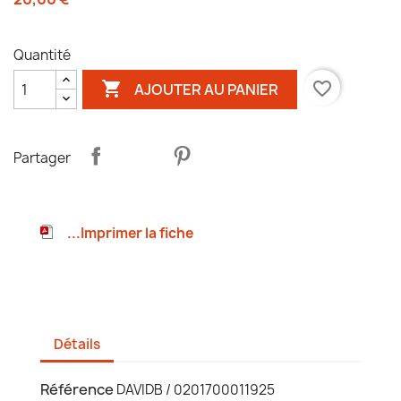
Quantité

favorite_border
AJOUTER AU PANIER
Partager
...Imprimer la fiche
Détails
Référence
DAVIDB / 0201700011925