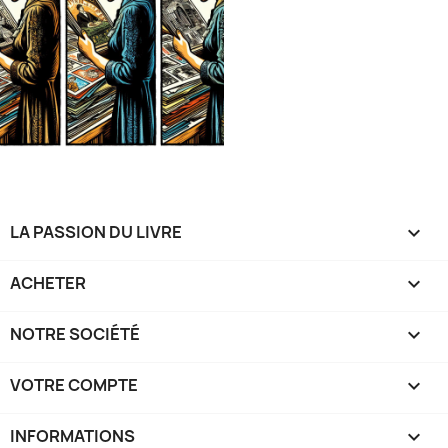
LA PASSION DU LIVRE

ACHETER

NOTRE SOCIÉTÉ

VOTRE COMPTE

INFORMATIONS
keyboard_arrow_down