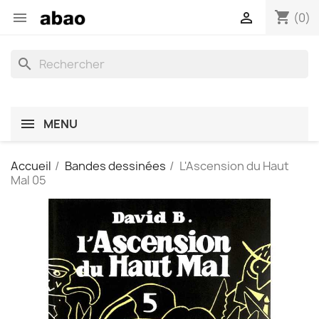
shopping_cart


(0)
search
MENU
Accueil
Bandes dessinées
L'Ascension du Haut
Mal 05