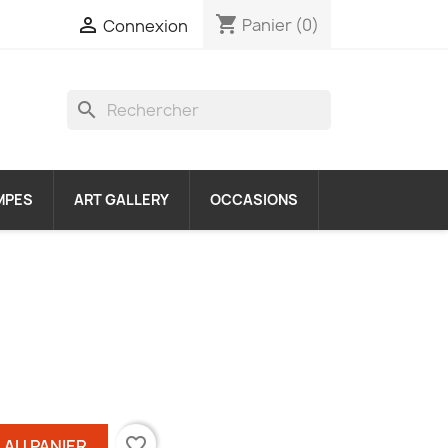
shopping_cart

Panier
(0)
Connexion
search
MPES
ART GALLERY
OCCASIONS
favorite_border
 AU PANIER