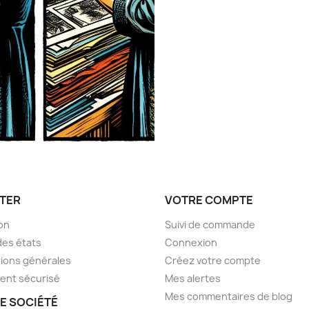
TER
VOTRE COMPTE
son
Suivi de commande
des états
Connexion
ions générales
Créez votre compte
ent sécurisé
Mes alertes
Mes commentaires de blog
E SOCIÉTÉ