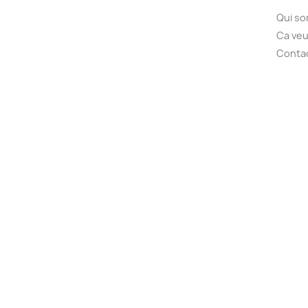
Qui s
Ca veu
Conta