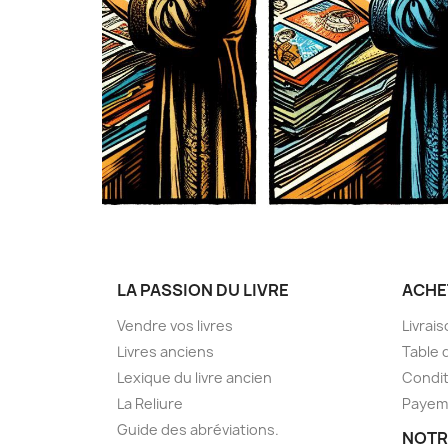
LA PASSION DU LIVRE
ACHE
Vendre vos livres
Livrai
Livres anciens
Table 
Lexique du livre ancien
Condit
La Reliure
Payem
Guide des abréviations.
NOTR