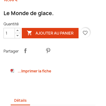
Le Monde de glace.
Quantité

favorite_border
AJOUTER AU PANIER
Partager
...Imprimer la fiche
Détails