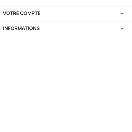
VOTRE COMPTE

INFORMATIONS
keyboard_arrow_down