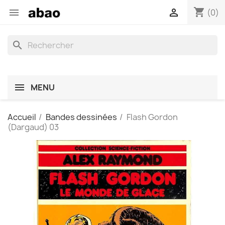
shopping_cart


(0)
search
MENU
Accueil
Bandes dessinées
Flash Gordon
(Dargaud) 03