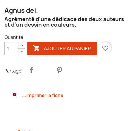
Agnus dei.
Agrémenté d'une dédicace des deux auteurs
et d'un dessin en couleurs.
Quantité

favorite_border
AJOUTER AU PANIER
Partager
...Imprimer la fiche