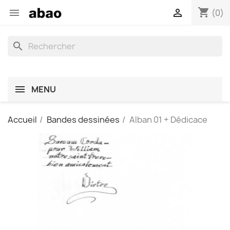
shopping_cart


(0)
search
MENU
Accueil
Bandes dessinées
Alban 01 + Dédicace