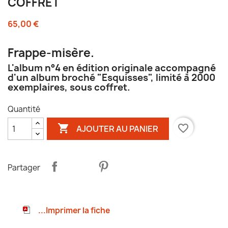
COFFRET
65,00 €
Frappe-misère.
L'album n°4 en édition originale accompagné
d'un album broché "Esquisses", limité à 2000
exemplaires, sous coffret.
Quantité

favorite_border
AJOUTER AU PANIER
Partager
...Imprimer la fiche