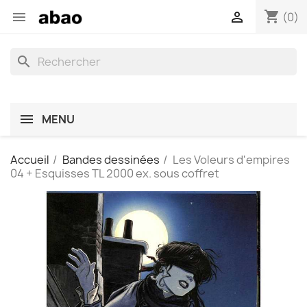
shopping_cart


(0)
search
MENU
Accueil
Bandes dessinées
Les Voleurs d'empires
04 + Esquisses TL 2000 ex. sous coffret