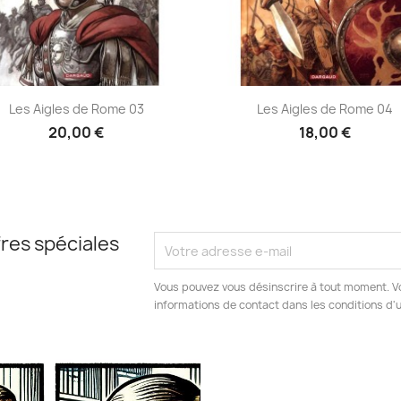
Aperçu rapide
Aperçu rapide


Les Aigles de Rome 03
Les Aigles de Rome 04
20,00 €
18,00 €
res spéciales
Vous pouvez vous désinscrire à tout moment. V
informations de contact dans les conditions d'ut