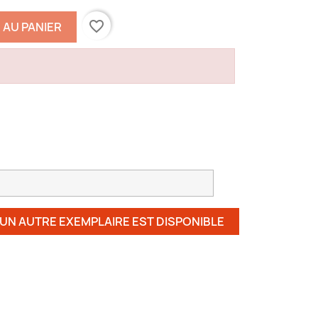
favorite_border
 AU PANIER
 UN AUTRE EXEMPLAIRE EST DISPONIBLE