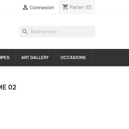
shopping_cart

Panier
(0)
Connexion
search
MPES
ART GALLERY
OCCASIONS
ME 02