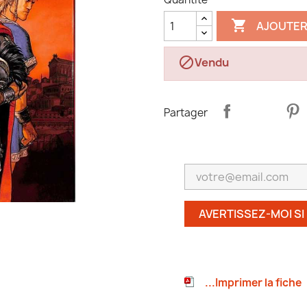

AJOUTER

Vendu
Partager
AVERTISSEZ-MOI SI
...Imprimer la fiche