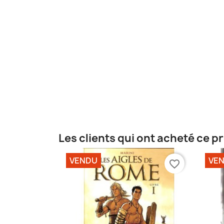
Les clients qui ont acheté ce p
VENDU
VE
favorite_border