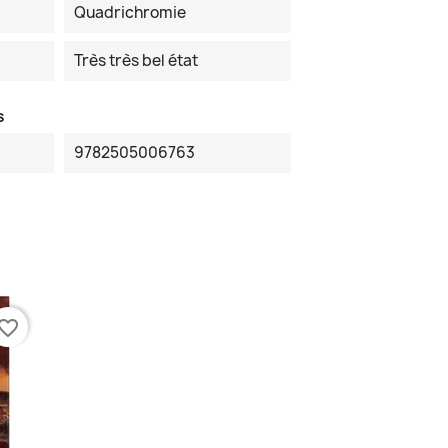
Quadrichromie
Très très bel état
s
9782505006763
vorite_border