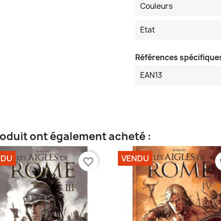
Couleurs
Etat
Références spécifique
EAN13
roduit ont également acheté :
NDU
VENDU
favorite_border
fa