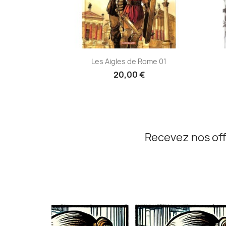
Aperçu rapide

Les Aigles de Rome 01
20,00 €
Recevez nos off