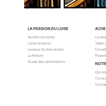
LA PASSION DU LIVRE
ACHE
Vendre vos livres
Livrai
Livres anciens
Table 
Lexique du livre ancien
Condit
La Reliure
Payem
Guide des abréviations.
NOTR
Qui s
Ca veu
Conta