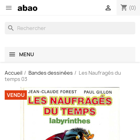
shopping_cart


(0)
search
MENU
Accueil
Bandes dessinées
Les Naufragés du
temps 03
VENDU