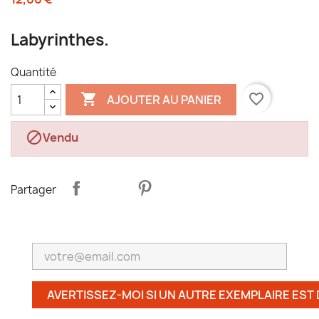
Labyrinthes.
Quantité

favorite_border
AJOUTER AU PANIER

Vendu
Partager
AVERTISSEZ-MOI SI UN AUTRE EXEMPLAIRE EST