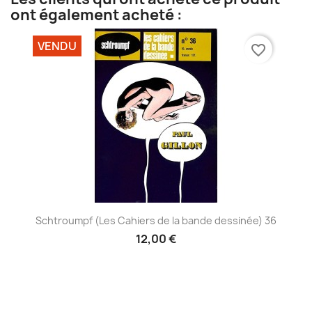
ont également acheté :
VENDU
favorite_border
Schtroumpf (Les Cahiers de la bande dessinée) 36
12,00 €