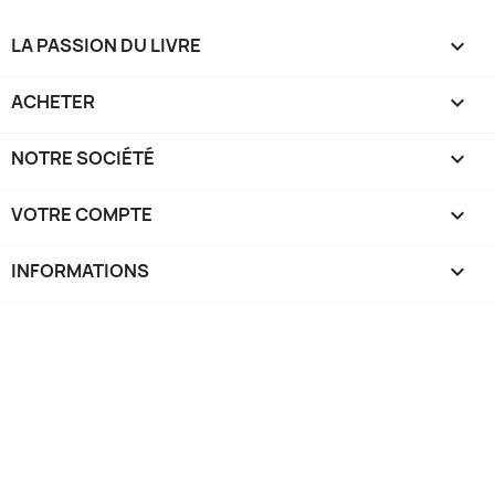
LA PASSION DU LIVRE

ACHETER

NOTRE SOCIÉTÉ

VOTRE COMPTE

INFORMATIONS
keyboard_arrow_down