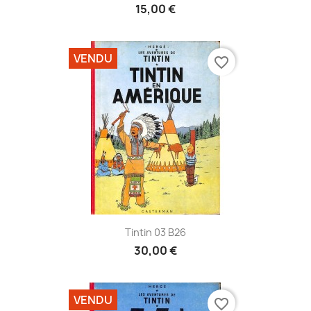
15,00 €
VENDU
favorite_border
Tintin 03 B26
30,00 €
VENDU
favorite_border