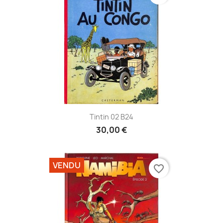
Tintin 02 B24
30,00 €
VENDU
favorite_border