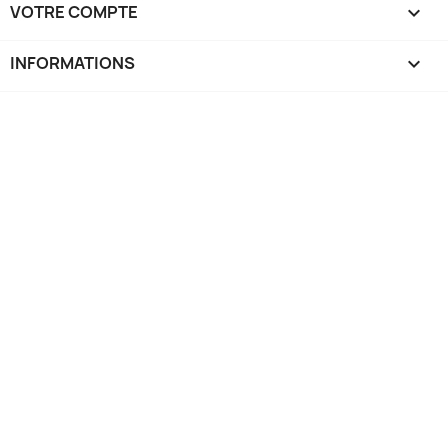
VOTRE COMPTE

INFORMATIONS
keyboard_arrow_down