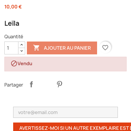
10,00 €
Leïla
Quantité

favorite_border
AJOUTER AU PANIER

Vendu
Partager
AVERTISSEZ-MOI SI UN AUTRE EXEMPLAIRE EST