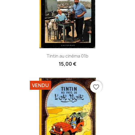
Tintin au cinéma 01b
15,00 €
VENDU
favorite_border