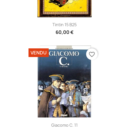
Tintin 15 B25
60,00 €
VENDU
favorite_border
Giacomo C. 11