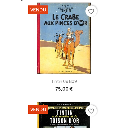
VENDU
favorite_border
Tintin 09 B09
75,00 €
VENDU
favorite_border