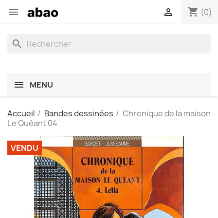
shopping_cart


(0)
search
MENU
Accueil
Bandes dessinées
Chronique de la maison
Le Quéant 04
VENDU