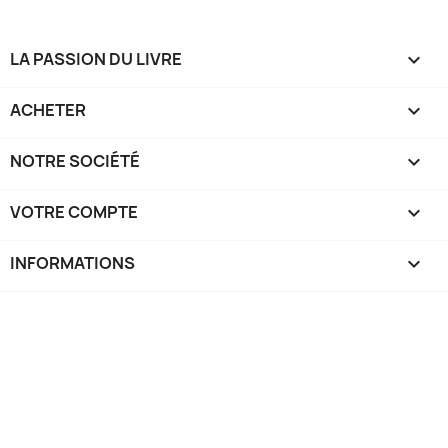
LA PASSION DU LIVRE

ACHETER

NOTRE SOCIÉTÉ

VOTRE COMPTE

INFORMATIONS
keyboard_arrow_down