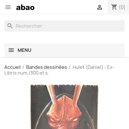
shopping_cart


(0)
search
MENU
Accueil
Bandes dessinées
Hulet (Daniel) - Ex-
Libris num./300 et s.