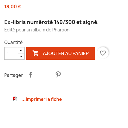
18,00 €
Ex-libris numéroté 149/300 et signé.
Edité pour un album de Pharaon.
Quantité

favorite_border
AJOUTER AU PANIER
Partager
...Imprimer la fiche