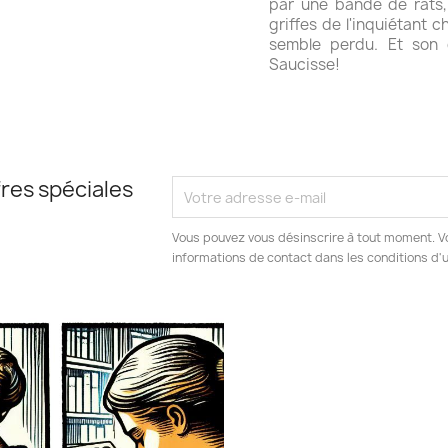
par une bande de rats, 
griffes de l'inquiétant 
semble perdu. Et son 
Saucisse!
res spéciales
Vous pouvez vous désinscrire à tout moment. V
informations de contact dans les conditions d'ut