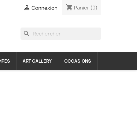
shopping_cart

Panier
(0)
Connexion
search
MPES
ART GALLERY
OCCASIONS