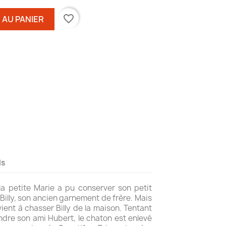
favorite_border
 AU PANIER
ls
, la petite Marie a pu conserver son petit
 Billy, son ancien garnement de frère. Mais
vient à chasser Billy de la maison. Tentant
dre son ami Hubert, le chaton est enlevé