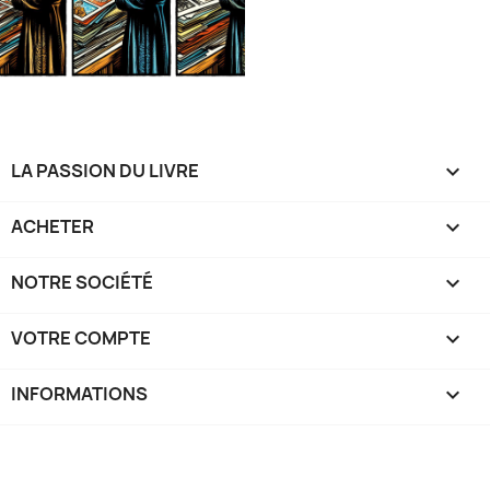
LA PASSION DU LIVRE

ACHETER

NOTRE SOCIÉTÉ

VOTRE COMPTE

INFORMATIONS
keyboard_arrow_down