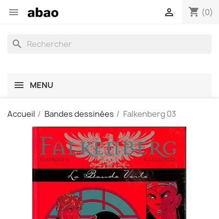
shopping_cart


(0)
search
MENU
Accueil
Bandes dessinées
Falkenberg 03