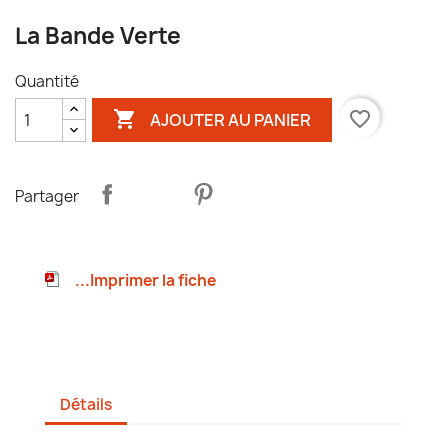
La Bande Verte
Quantité

favorite_border
AJOUTER AU PANIER
Partager
...Imprimer la fiche
Détails