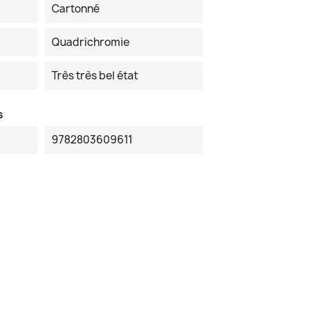
Cartonné
Quadrichromie
Très très bel état
s
9782803609611