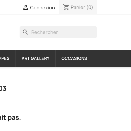
shopping_cart

Panier
(0)
Connexion
search
MPES
ART GALLERY
OCCASIONS
03
nit pas.