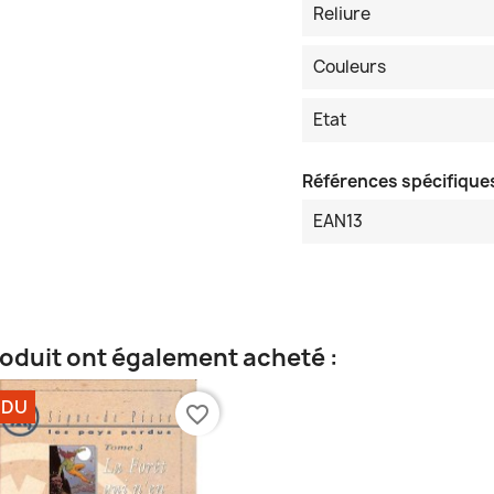
Reliure
Couleurs
Etat
Références spécifique
EAN13
roduit ont également acheté :
NDU
favorite_border