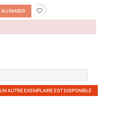
favorite_border
 AU PANIER
 UN AUTRE EXEMPLAIRE EST DISPONIBLE