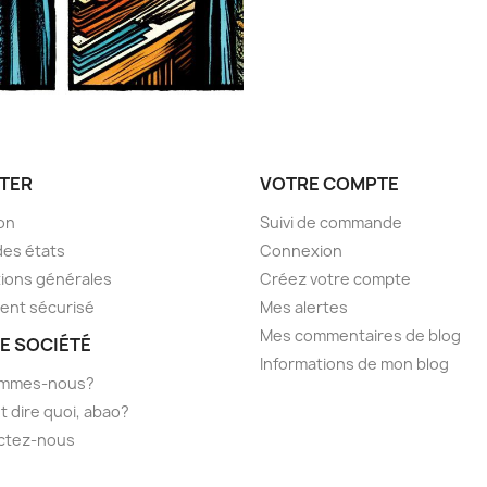
TER
VOTRE COMPTE
son
Suivi de commande
des états
Connexion
ions générales
Créez votre compte
ent sécurisé
Mes alertes
Mes commentaires de blog
E SOCIÉTÉ
Informations de mon blog
ommes-nous?
t dire quoi, abao?
ctez-nous