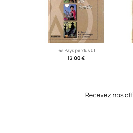
Aperçu rapide

Les Pays perdus 01
12,00 €
Recevez nos off