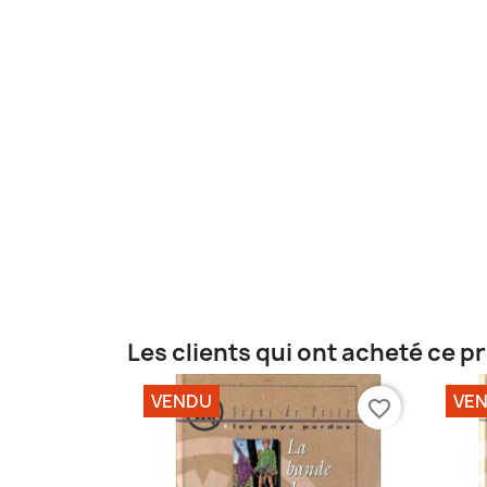
Les clients qui ont acheté ce p
VENDU
VE
favorite_border