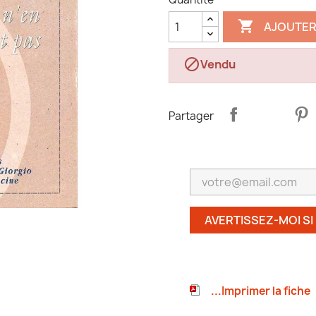

AJOUTER

Vendu
Partager
AVERTISSEZ-MOI SI
...Imprimer la fiche