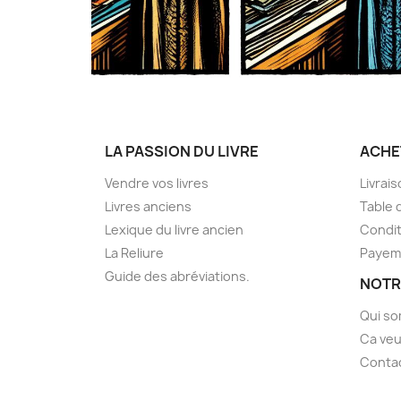
LA PASSION DU LIVRE
ACHE
Vendre vos livres
Livrai
Livres anciens
Table 
Lexique du livre ancien
Condit
La Reliure
Payem
Guide des abréviations.
NOTR
Qui s
Ca veu
Conta