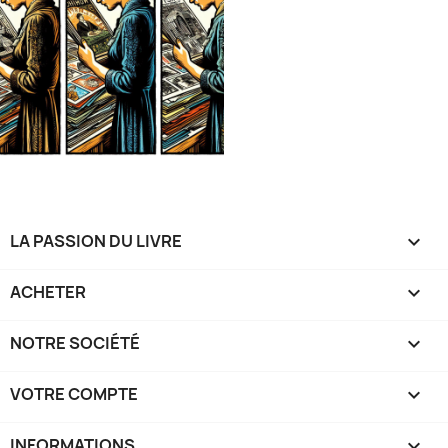
LA PASSION DU LIVRE

ACHETER

NOTRE SOCIÉTÉ

VOTRE COMPTE

INFORMATIONS
keyboard_arrow_down