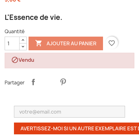
L'Essence de vie.
Quantité

favorite_border
AJOUTER AU PANIER

Vendu
Partager
AVERTISSEZ-MOI SI UN AUTRE EXEMPLAIRE EST