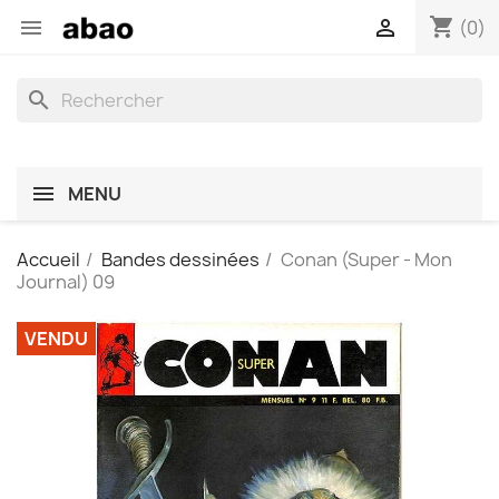
shopping_cart


(0)
search
MENU
Accueil
Bandes dessinées
Conan (Super - Mon
Journal) 09
VENDU