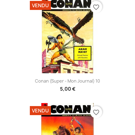
VENDU
favorite_border
Conan (Super - Mon Journal) 10
5,00 €
VENDU
favorite_border