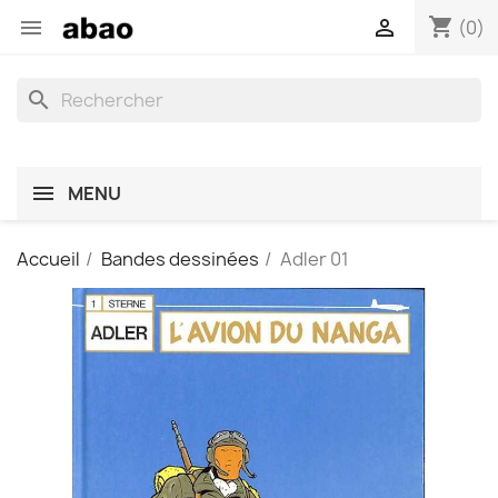
shopping_cart


(0)
search
MENU
Accueil
Bandes dessinées
Adler 01