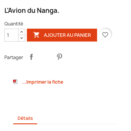
L'Avion du Nanga.
Quantité

favorite_border
AJOUTER AU PANIER
Partager
...Imprimer la fiche
Détails