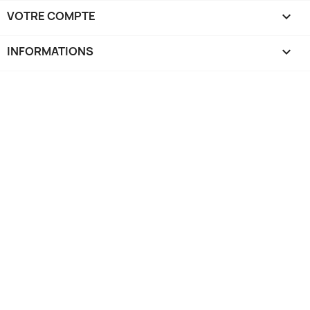
VOTRE COMPTE

INFORMATIONS
keyboard_arrow_down