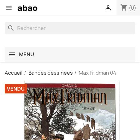
shopping_cart


(0)
search
MENU
Accueil
Bandes dessinées
Max Fridman 04
VENDU