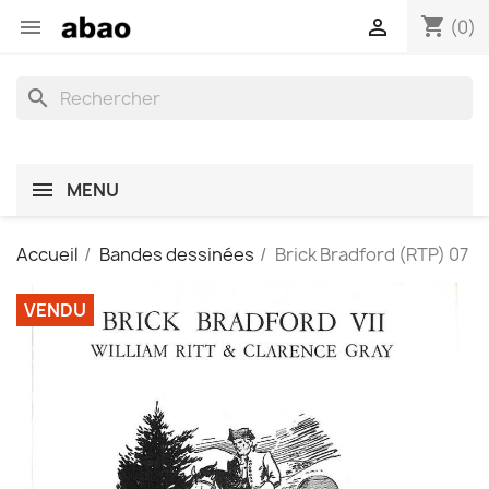
shopping_cart


(0)
search
MENU
Accueil
Bandes dessinées
Brick Bradford (RTP) 07
VENDU