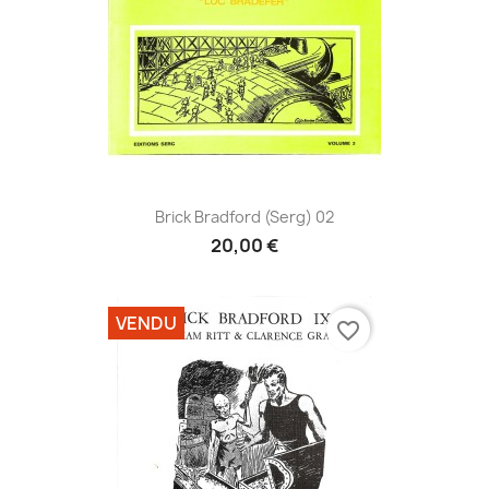
Brick Bradford (Serg) 02
20,00 €
VENDU
favorite_border