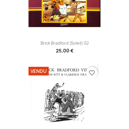
Brick Bradford (Soleil) 02
25,00 €
VENDU
favorite_border