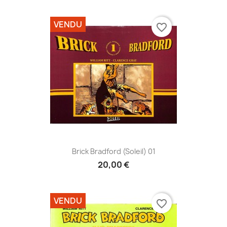
VENDU
favorite_border
Brick Bradford (Soleil) 01
20,00 €
VENDU
favorite_border