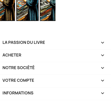
LA PASSION DU LIVRE

ACHETER

NOTRE SOCIÉTÉ

VOTRE COMPTE

INFORMATIONS
keyboard_arrow_down