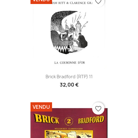
favorite_border
Brick Bradford (RTP) 11
32,00 €
VENDU
favorite_border