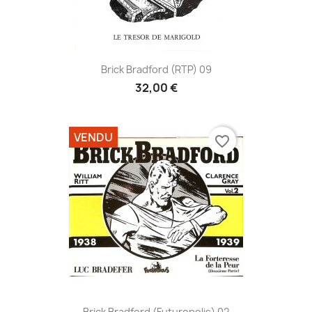
Brick Bradford (RTP) 09
32,00 €
VENDU
favorite_border
Brick Bradford (Futuropolis) 02